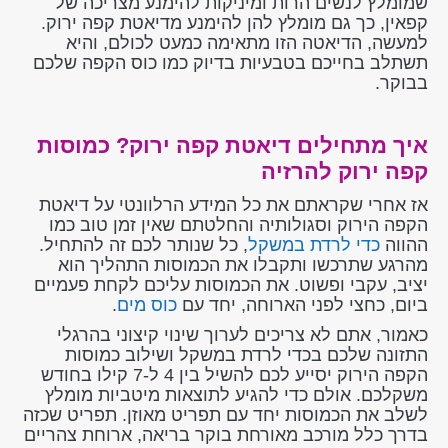
שמומלץ לנשים הרות ומיניקות להימנע מצריכה של
קפאין, כך גם מומלץ להן להימנע מדיאטת קפה ירוק.
למעשה, הדיאטה הזו מתאימה כמעט לכולם, והיא
תשתלב בחייכם בטבעיות בדיוק כמו כוס הקפה שלכם
בבוקר.
איך מתחילים דיאטת קפה ירוק? כמוסות
קפה ירוק להרזיה
אז אחרי שקראתם את כל המידע הרלוונטי על דיאטת
הקפה הירוק וסגולותיה והחלטתם שאין זמן טוב כמו
ההווה
כדי לרדת במשקל
, כל שנותר לכם זה להתחיל.
מהרגע שתרכשו ותקבלו את הכמוסות התהליך הוא
יציב, עקבי ופשוט. את הכמוסות עליכם לקחת פעמיים
ביום, כחצי לפני הארוחה, יחד עם
כוס מים
.
כאמור, אתם לא צריכים לערוך שינוי קיצוני בהרגלי
התזונה שלכם בכדי לרדת במשקל ושילוב כמוסות
הקפה הירוק יסייע לכם להשיל בין 4 ל-7 קילו בחודש
משקלכם. אולם כדי להגיע לתוצאות מיטביות מומלץ
לשלב את הכמוסות יחד עם תפריט מאוזן. תפריט שכזה
בדרך כלל מורכב מאורחת בוקר בריאה, ארוחת צהריים