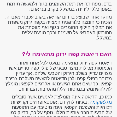
בדם, מפחיתה את רמת השומנים בגוף ולמעשה תורמת
באופן כללי לירידה במשקל בקרב בני אדם.
מחקר אחר שבוצע בדרום קוריאה בקרב עכברי מעבדה,
הוכיח כי חומצה כלורוגנית המצויה בקפה ירוק משפרת
את תהליך חילוף החומרים בגוף ואף מווסתת את
ההורמון האחראי על השמנה ובכך מונעת עלייה
במשקל.
האם דיאטת קפה ירוק מתאימה לי?
דיאטת קפה ירוק מתאימה כמעט לכל אחת ואחד.
הכמוסות מכילות מיצוי טבעי של פולי קפה טריים אשר
מצויים עדיין בשלב הירוק והטבעי שלהם. אך עדיין
מדובר בפולי קפה ולכן הדיאטה למעשה משלבת צריכת
קפאין, כך שאם אתם רגישים או אלרגיים לקפאין מומלץ
לא להשתמש בכמוסות הללו מהסיבות הברורות.
כמו כן, הדיאטה אינה מומלצת לאנשים אשר סובלים
מגלאוקומה
, בעיות לחץ דם, אוסטאופרוזיס וקרישיות
דם היות והשפעת הקפאין אינה מיטיבה עם התופעות
של הבעיות הבריאותיות הללו. נוסף על כך, בדיוק כמו