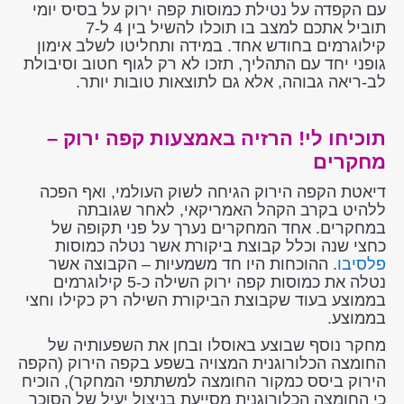
עם הקפדה על נטילת כמוסות קפה ירוק על בסיס יומי
תוביל אתכם למצב בו תוכלו להשיל בין 4 ל-7
קילוגרמים בחודש אחד. במידה ותחליטו לשלב אימון
גופני יחד עם התהליך, תזכו לא רק לגוף חטוב וסיבולת
לב-ריאה גבוהה, אלא גם לתוצאות טובות יותר.
תוכיחו לי! הרזיה באמצעות קפה ירוק –
מחקרים
דיאטת הקפה הירוק הגיחה לשוק העולמי, ואף הפכה
ללהיט בקרב הקהל האמריקאי, לאחר שגובתה
במחקרים. אחד המחקרים נערך על פני תקופה של
כחצי שנה וכלל קבוצת ביקורת אשר נטלה כמוסות
פלסיבו
. ההוכחות היו חד משמעיות – הקבוצה אשר
נטלה את כמוסות קפה ירוק השילה כ-5 קילוגרמים
בממוצע בעוד שקבוצת הביקורת השילה רק כקילו וחצי
בממוצע.
מחקר נוסף שבוצע באוסלו ובחן את השפעותיה של
החומצה הכלורוגנית המצויה בשפע בקפה הירוק (הקפה
הירוק ביסס כמקור החומצה למשתתפי המחקר), הוכיח
כי החומצה הכלורוגנית מסייעת בניצול יעיל של הסוכר