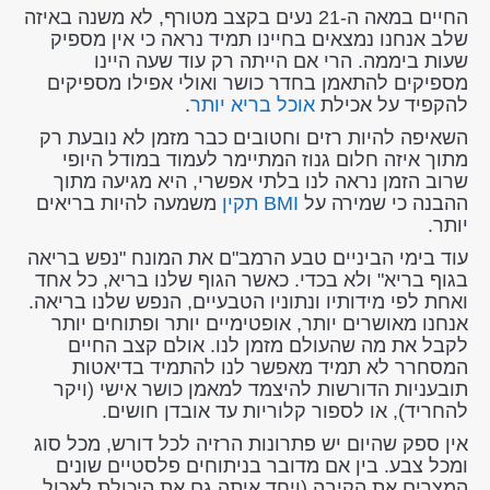
החיים במאה ה-21 נעים בקצב מטורף, לא משנה באיזה
שלב אנחנו נמצאים בחיינו תמיד נראה כי אין מספיק
שעות ביממה. הרי אם הייתה רק עוד שעה היינו
מספיקים להתאמן בחדר כושר ואולי אפילו מספיקים
להקפיד על אכילת
אוכל בריא יותר
.
השאיפה להיות רזים וחטובים כבר מזמן לא נובעת רק
מתוך איזה חלום גנוז המתיימר לעמוד במודל היופי
שרוב הזמן נראה לנו בלתי אפשרי, היא מגיעה מתוך
ההבנה כי שמירה על
BMI תקין
משמעה להיות בריאים
יותר.
עוד בימי הביניים טבע הרמב"ם את המונח "נפש בריאה
בגוף בריא" ולא בכדי. כאשר הגוף שלנו בריא, כל אחד
ואחת לפי מידותיו ונתוניו הטבעיים, הנפש שלנו בריאה.
אנחנו מאושרים יותר, אופטימיים יותר ופתוחים יותר
לקבל את מה שהעולם מזמן לנו. אולם קצב החיים
המסחרר לא תמיד מאפשר לנו להתמיד בדיאטות
תובעניות הדורשות להיצמד למאמן כושר אישי (ויקר
להחריד), או לספור קלוריות עד אובדן חושים.
אין ספק שהיום יש פתרונות הרזיה לכל דורש, מכל סוג
ומכל צבע. בין אם מדובר בניתוחים פלסטיים שונים
המצרים את הקיבה (ויחד איתה גם את היכולת לאכול