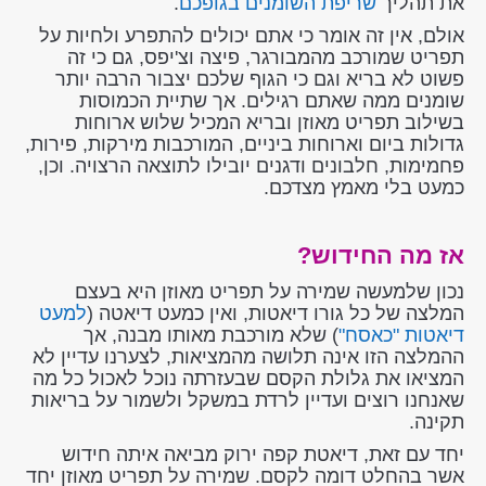
את תהליך
שריפת השומנים בגופכם
.
אולם, אין זה אומר כי אתם יכולים להתפרע ולחיות על
תפריט שמורכב מהמבורגר, פיצה וצ'יפס, גם כי זה
פשוט לא בריא וגם כי הגוף שלכם יצבור הרבה יותר
שומנים ממה שאתם רגילים. אך שתיית הכמוסות
בשילוב תפריט מאוזן ובריא המכיל שלוש ארוחות
גדולות ביום וארוחות ביניים, המורכבות מירקות, פירות,
פחמימות, חלבונים ודגנים יובילו לתוצאה הרצויה. וכן,
כמעט בלי מאמץ מצדכם.
אז מה החידוש?
נכון שלמעשה שמירה על תפריט מאוזן היא בעצם
המלצה של כל גורו דיאטות, ואין כמעט דיאטה (
למעט
דיאטות "כאסח"
) שלא מורכבת מאותו מבנה, אך
ההמלצה הזו אינה תלושה מהמציאות, לצערנו עדיין לא
המציאו את גלולת הקסם שבעזרתה נוכל לאכול כל מה
שאנחנו רוצים ועדיין לרדת במשקל ולשמור על בריאות
תקינה.
יחד עם זאת, דיאטת קפה ירוק מביאה איתה חידוש
אשר בהחלט דומה לקסם. שמירה על תפריט מאוזן יחד