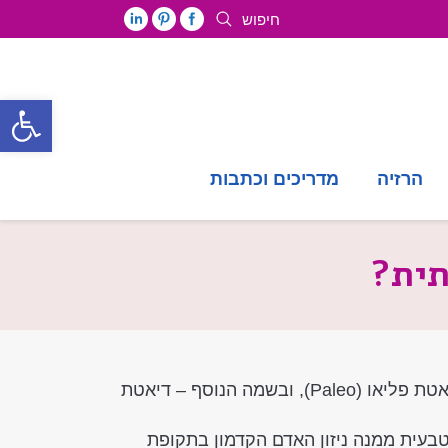
חיפוש
פתח סרגל
הרזיה
מדריכים וכתבות
תית?
דיאטה פליאוליתית (Paleolithic diet), המכונה בקיצור דיאטת פליאו (Paleo), ובשמה הנוסף – דיאטת
עית ממנה ניזון האדם הקדמון בתקופת