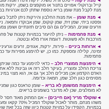
◄
מנת ירקות
–
סלט גדול משלל ירקות גינה דוגמת עגבני
קייל וברוקולי אפויים בתנור או מוקפצים בשמן, ירקות מ
מנת לקבל מנת שומן בריא נוספת שתתן לכם אנרגיות במ
◄
מנת שומן
–
את מנות החלבון והירקות ניתן לתבל בשמ
ופסטו ביתי, שמן זית, שמן קוקוס, שמן אבוקדו וחמאה. נית
וזרעים שונים, המכילים גם הם סיבים תזונתיים ושומן צמח
◄
מנת פחמימות
–
ניתן להיעזר בכמויות קטנות של פח
מורכבות ולא פשוטות. דוגמת אורז מלא ובטטה.
◄
ארוחות ביניים
–
פירות, ירקות, אגוזים, זרעים וגרעינ
זמינה, קלילה ומספקת. כמו כן, יש להימנע מפירות עד כ
פחמימות.
◄
הימנעות ממוצרי חלב –
כדאי להימנע עד כמה שניתן
צריכת החלב ומוצריו, בעיקר חלב רזה או גבינות ללא אחו
האדם הקדמון אכן מכילים חלב אך גם אז, הוא מצוי במינ
מסוימים כגון חלב שמן, חמאה וכדומה.
◄
הימנעות ממשומן לא בריא
–
שומן טראנס כגון שמנים
לא מומלצים, שכן לא מדובר בשומנים בריאים.
◄שוקולד מריר (אם חייבים) –
אם המתוק מאוד חסר לכם
משהו מנחם, מותר ל
בכמויות, הקפידו על כמויות קטנות כיוון שזה בכל זאת שוק