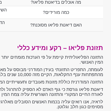
מה אוכלים בדיאטת פליאו?
מ
השי
כמה מורידים?
הדי
האם דיאטת פליאו מסוכנת?
תזונת פליאו – רקע ומידע כללי
המין האנושי.
לעומתה, התפריט התזונתי בעידן המודרני מבוסס על מאכ
מהתפתחות ענף החקלאות, הקיים מזה 10,000 שנים בלבד.
התזונה המודרנית כוללת מזונות מעובדים ותעשייתיים המכ
דיאטת פליאו גורסת כי גוף האדם לא הספיק להתרגל ולהס
לאורח החיים המקורי והתזונה השורשית עליה צמח המין ה
לראיה, אנו רואים עליה בכמות האנשים הסובלים מאלרגיות 
מסוימים כגון חלב וגלוטן.