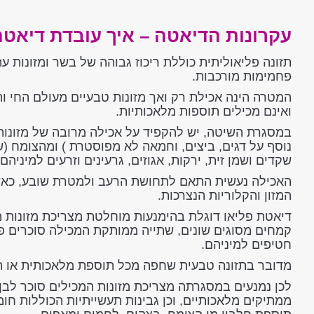
עקרונות הדיאטה – איך עובדת דיאטת
תזונה פליאוליתית כוללת ריכוז גבוהה של בשר ומזונות ע
פחמימות מורכבות.
המטרה הינה אכילת רק ואך מזונות טבעיים מעולם החי וה
ואינם מכילים תוספות מלאכותיות.
במסגרת השיטה, יש להקפיד על אכילה מרובה של מזונות 
נוסף על דגים, ביצים, וחמאה לא מפוסטרת ) ומהצומח (
שקדים ושמן זית, ירקות, אגוזים, גרעינים וזרעים למיניהם)
האכילה נעשית התאם לתחושת הרעב ולמטרת שובע, כאש
המזון והקלוריות הנצרכות.
דיאטת פליאו דוגלת בהימנעות מוחלטת מצריכת מזונות מע
קמחים מסוגים שונים, שתייה ממותקת המכילה סוכרים פש
חטיפים למיניהם.
מדובר בתזונה טבעית שחפה מכל תוספת מלאכותית או תה
לכן נמנעים במסגרתה מצריכת מזונות המכילים סוכר לבן
ממתיקים מלאכותיים, וכן גבינות תעשייתיות הכוללות חו