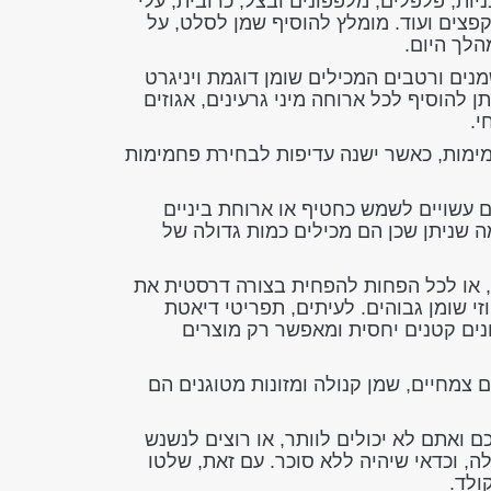
ות, פלפלים, מלפפונים ובצל, כרובית, עלי
וקפצים ועוד. מומלץ להוסיף שמן לסלט, על
הלך היום.
נים ורטבים המכילים שומן דוגמת ויניגרט
ן להוסיף לכל ארוחה מיני גרעינים, אגוזים
י.
מימות, כאשר ישנה עדיפות לבחירת פחמימות
ים עשויים לשמש כחטיף או ארוחת ביניים
מה שניתן שכן הם מכילים כמות גדולה של
, או לכל הפחות להפחית בצורה דרסטית את
זי שומן גבוהים. לעיתים, תפריטי דיאטת
ונים קטנים יחסית ומאפשר רק מוצרים
 צמחיים, שמן קנולה ומזונות מטוגנים הם
 ואתם לא יכולים לוותר, או רוצים לנשנש
אכול שוקולד המכיל 70% קקאו ומעלה, וכדאי שיהיה ללא סוכר. עם זאת, שלטו
ולד.