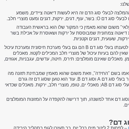
לנו:
ן ההמלצה לבעלי סוג הדם זה היא לעשות דיאטה ציידים, משמע
ת, דגנים ומעט מוצרי חלב.
לאי" משום שהוא מאמין כי המקור שלו הוא בראשית העבודה
 דיאטה צמחונית שמבוססת על ירקות ושאוסרת על אכילת בשר
מכונה על ידי מד'אדאמו "הנווד", שכן לטענתו בעלי סוג דם B הם גם בעלי מערכת חיסונית ומערכת עיכול
ריו, בעלי סוג דם B הם היחידים שאין להם בעיות עיכול של מוצרי חלב המכילים לקטוז. מאכלים
ביצים וחלב דל שומן. מאכלים שאינם מומלצים: תירס, חיטה, עדשים, עגבניות, אגוזים,
 על ידי ד'אדאמו בשם "החידה", וזאת משום שהוא מאמין שמבחינת תזונה מה
שמתאים עבורו הוא שילוב של הדיאטות הרצויות עבור בעלי סוג דם A וסוג דם B. עוד הוא טוען שסוג דם זה גורם
לחומציות נמוכה בקיבה. מאכלים שמומלצים עבור בעלי סוג דם AB: מאכלי ים, טופו, מוצרי חלב, ירקות. מאכלים שכדאי
סוג דם אחד למשנהו, תוך דרישה להקפדה על המזונות המומלצים
ם.
ג דם?
– לפחות 2 ליטר מים בכל יום. כך תעזרו לגוף בתהליך הירידה