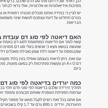
לכן, לאחר שביררתם מהו סוג הדם שלכם, בדקו איזה
מסיבות אידיאולוגיות או אלרגניות, אולי כדאי לבחור
יש לציין כי במידה ואתם סובלים מבעיה רפואית או נ
בטרם תחליטו על דעת עצמכם לעשות שינוי משמעותי 
הבריאות.
האם דיאטה לפי סוג דם עובדת 
קשה לומר אם הדיאטה המותאמת לסוג דם באמת עוב
שנעשה בנושא מצא כי אנשים בעלי סוג דם מסוים הצ
שמבוססת על דיאטה דלת שומן (אכילת מאכלים דלים
עם זאת, ניתן לראות בעצמנו ואפילו בעין בלתי מקצו
דם O ו-A הן נוקשות ומתרכזות רק במעט מזונו
ביום.
כמה יורדים בדיאטה לפי סוג דם
תהליך הירידה שלכם בדיאטה לפי סוגי הדם תלוי ב
עצימות הפעילות הגופנית שאתם מבצעים ומספר הפ
אם אתם בכל זאת רוצים לקבל מושג על מספר הקילוג
ההערכות, יורדים כ-800 גרם עד 1.7 קילו בשבועיים של היצמדות לתכנית.