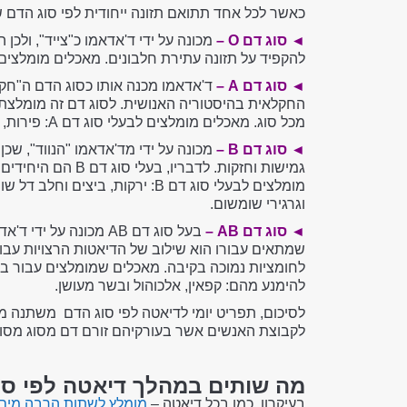
כאשר לכל אחד תתואם תזונה ייחודית לפי סוג הדם ש
◄
סוג דם
O –
מכונה על ידי ד'אדאמו כ"צייד", ולכ
להקפיד על תזונה עתירת חלבונים. מאכלים מומלצים לבעלי סוג דם O: בשר, עוף, דגים, ירקו
◄
סוג דם
A –
ד'אדאמו מכנה אותו כסוג הדם ה"חק
החקלאית בהיסטוריה האנושית. לסוג דם זה מומלצת
מכל סוג. מאכלים מומלצים לבעלי סוג דם A: פירות, ירקות, שעועית, דגנים וקטניות.
◄
סוג דם
B –
גמישות וחזקות. לדב
מומלצים לבעלי סוג דם B: ירקות, 
וגרגירי שומשום.
◄
סוג דם
AB
–
בעל סוג דם AB מכונה
להימנע מהם: קפאין, אלכוהול ובשר מעושן.
לסיכום, תפריט יומי לדיאטה לפי סוג הדם משתנה מ
לקבוצת האנשים אשר בעורקיהם זורם דם מסוג מסוי
מה שותים במהלך דיאטה לפי סו
בעיקרון, כמו בכל דיאטה –
מומלץ לשתות הרבה מים