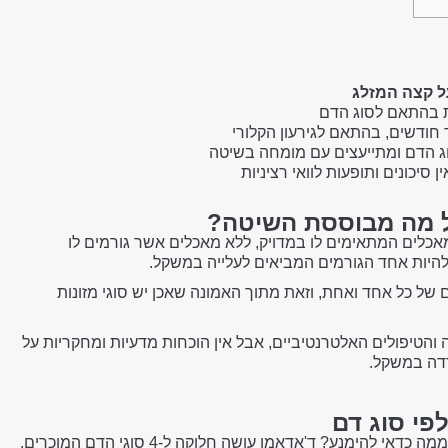
ל קצה המזלג
 בהתאם לסוג הדם
חודשים, בהתאם לגירעון הקלורי
וג הדם ומתייעצים עם מומחה בשיטה
ן סיכונים ותופעות לוואי רציניות
על מה מבוססת השיטה?
כלים המתאימים לו במדויק, ללא מאכלים אשר גורמים לו
היות אחד הגורמים המביאים לעלייה במשקל.
של כל אחד ואחת, וזאת מתוך האמונה שאכן יש סוגי מזונות
והטיפולים האלטרנטיביים, אבל אין הוכחות מדעיות ומחקריות על
רדה במשקל.
פי סוג דם
לשאלת השאלות – מה אוכלים בדיאטה לפי סוג דם וממה כדאי להימנע? ד'אדאמו עושה חלוקה ל-4 סוגי הדם המוכרים,