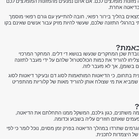
 מזונות מומלצים לכם. אם אתם נמנעים מהמזונות המומלצים לכם
 בדיאטה אחרת.
מצאים בהליך בירור רפואי, חובה להתייעץ עם גורם רפואי מוסמך
בהרגלי התזונה שלכם, שעשוי להיות מזיק עבור אנשים שאינם בקו
באמת?
דת שכן המחקרים שנעשו בנושא די דלים. המחקר המרכזי
ליחו להוריד את כמות הכולסטרול שלהם על ידי מעבר לתזונה
 בשומן), אך לא מעבר לזה.
עית בתחום, כי הדיאטות המותאמות לסוג דם ובעיקר דיאטות לסוג
ת, מה שמביא את מי שצולח אותן להוריד מאות של קלוריות מהתפריט
?
כמה משתנים, כגון גילכם, המשקל ממנו התחלתם את הדיאטה,
עמים שאתם חוזרים עליה בשבוע וכדומה.
רמים שתרדו במהלך הדיאטה בפרק זמן מסוים, נוכל לומר כי לפי