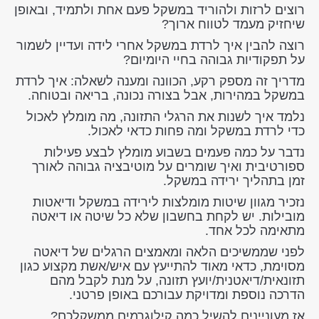
רוצים לרזות ולהוריד במשקל פעם אחת ולתמיד, ובאופן
שיחזיק מעמד לטווח ארוך?
רוצה להבין איך לרדת במשקל אחרי לידה ועדיין לשמור
על תפקודיות גבוהה בחיי היומיום?
מדריך זה מספק רקע, הכוונה ומענה לשאלה: איך לרדת
במשקל במהירות, אבל בצורה נכונה, בריאה ובטוחה.
נלמד איך לשנות את הרגלי התזונה, מה מומלץ לאכול
כדי לרדת במשקל ומה פחות כדאי לאכול.
נדבר על כמה פעמים בשבוע מומלץ לבצע פעילות
ספורטיבית ואיך שומרים על מוטיבציה גבוהה לאורך
זמן בתהליך ירידה במשקל.
נזכיר מגוון שיטות מומלצות לירידה במשקל ודיאטות
מובילות. יש לקחת בחשבון שלא כל שיטה או דיאטה
מתאימה לכל אחד.
לפני שממשיכים הלאה ומאמצים הרגלים של דיאטה
מסוימת, כדאי מאוד להתייעץ עם איש/אשת מקצוע כגון
תזונאית/דיאטנית/יועץ תזונה, על מנת לקבל מהם
הדרכה נוספת ומדויקת עבורכם באופן פרטני.
אז מעוניינים להשיל כמה קילוגרמים ממשקלכם?