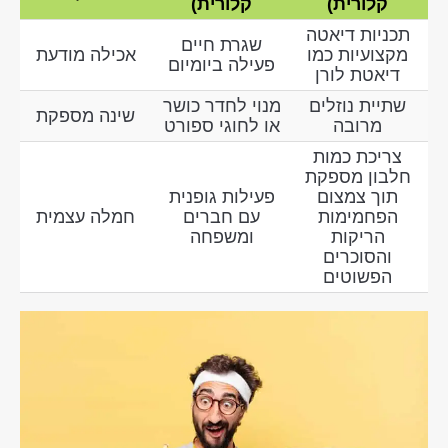
קלורית)
קלורית)
תכניות דיאטה
שגרת חיים
מקצועיות כמו
אכילה מודעת
פעילה ביומיום
דיאטת לורן
שתיית נוזלים
מנוי לחדר כושר
שינה מספקת
מרובה
או לחוגי ספורט
צריכת כמות
חלבון מספקת
תוך צמצום
פעילות גופנית
הפחמימות
עם חברים
חמלה עצמית
הריקות
ומשפחה
והסוכרים
הפשוטים