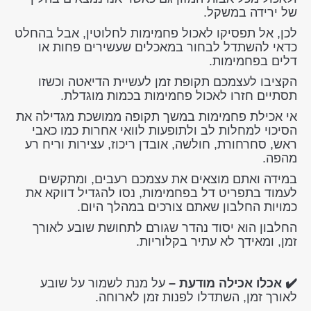
של ירידה במשקל.
לכן, אל תפסיקו לאכול פחמימות לחלוטין, אבל בהחלט
כדאי להשתדל לבחור במאכלים שעשירים פחות או
דלים בפחמימות.
הקציבו לעצמכם תקופת זמן לעשיית הדיאטה וכשזו
תסתיים חזרו לאכול פחמימות בכמות מוגדלת.
אי אכילת פחמימות במשך תקופה ממושכת מגדילה את
הסיכוי למחלות לב ולתופעות לוואי אחרות כמו כאבי
ראש, סחרחורת, חולשה, אובדן ריכוז, עצירות וריח רע
מהפה.
במידה ואתם מוצאים את עצמכם רעבים, ומתקשים
לעמוד בתפריט דל בפחמימות, נסו להגדיל דווקא את
כמויות החלבון שאתם צורכים במהלך היום.
החלבון הוא יסוד נהדר שגורם לתחושת שובע לאורך
זמן, ומאידך לא עתיר בקלוריות.
✔️ אכלו אכילה מודעת –
על מנת לשמור על שובע
לאורך זמן, השתדלו לפנות זמן לארוחה.