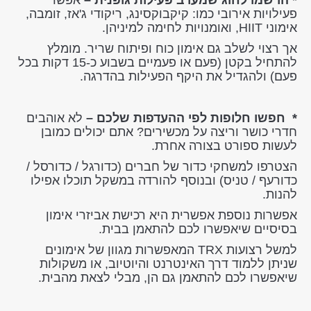
פעילויות אירובי כמו: קיקבוקסינג, ריקודי ג'אז, זומבה,
אימוני HIIT, ואומנויות לחימה למיניהן.
אך רצוי לשלב גם אימון כוח ופיתוח שריר. מומלץ
להתחיל בקטן (פעם או פעמיים בשבוע כ-15 דקות בכל
פעם) ולהגדיל את היקף הפעילות בהדרגה.
* חפשו חלופות לפי ההעדפות שלכם –
לא אוהבים
חדרי כושר וריצה על מכשירים? אתם יכולים כמובן
לעשות ספורט בצורה אחרת.
הצטרפו למשחקי כדור של חברים (כדורגל / כדורסל /
כדורעף / טניס) ובנוסף להורדה במשקל תוכלו אפילו
להנות.
אפשרות נוספת אפשרית היא רכישת אביזרי אימון
בסיסיים שיאפשרו לכם להתאמן בבית.
למשל רצועות TRX המאפשרות מגוון של אימונים
שניתן ללמוד דרך האינטרנט והיוטיוב, או משקולות
שיאפשרו לכם להתאמן גם הן, מבלי לצאת מהבית.