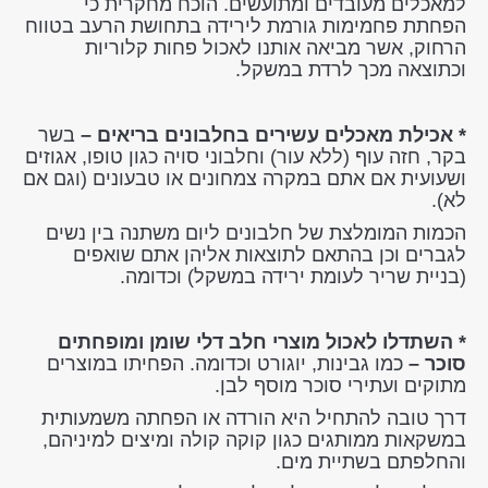
למאכלים מעובדים ומתועשים. הוכח מחקרית כי
הפחתת פחמימות גורמת לירידה בתחושת הרעב בטווח
הרחוק, אשר מביאה אותנו לאכול פחות קלוריות
וכתוצאה מכך לרדת במשקל.
* אכילת מאכלים עשירים בחלבונים בריאים –
בשר
בקר, חזה עוף (ללא עור) וחלבוני סויה כגון טופו, אגוזים
ושעועית אם אתם במקרה צמחונים או טבעונים (וגם אם
לא).
הכמות המומלצת של חלבונים ליום משתנה בין נשים
לגברים וכן בהתאם לתוצאות אליהן אתם שואפים
(בניית שריר לעומת ירידה במשקל) וכדומה.
* השתדלו לאכול מוצרי חלב דלי שומן ומופחתים
סוכר –
כמו גבינות, יוגורט וכדומה. הפחיתו במוצרים
מתוקים ועתירי סוכר מוסף לבן.
דרך טובה להתחיל היא הורדה או הפחתה משמעותית
במשקאות ממותגים כגון קוקה קולה ומיצים למיניהם,
והחלפתם בשתיית מים.