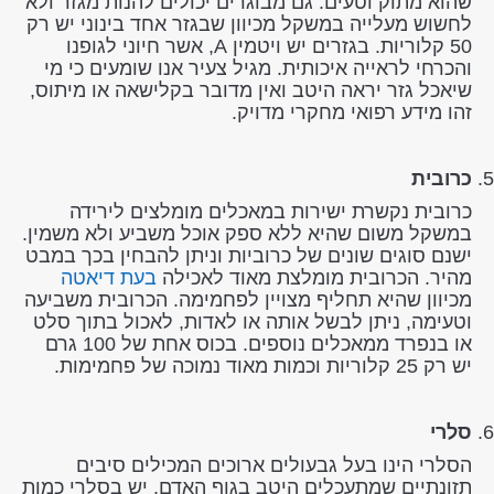
שהוא מתוק וטעים. גם מבוגרים יכולים להנות מגזר ולא
לחשוש מעלייה במשקל מכיוון שבגזר אחד בינוני יש רק
50 קלוריות. בגזרים יש ויטמין A, אשר חיוני לגופנו
והכרחי לראייה איכותית. מגיל צעיר אנו שומעים כי מי
שיאכל גזר יראה היטב ואין מדובר בקלישאה או מיתוס,
זהו מידע רפואי מחקרי מדויק.
כרובית
כרובית נקשרת ישירות במאכלים מומלצים לירידה
במשקל משום שהיא ללא ספק אוכל משביע ולא משמין.
ישנם סוגים שונים של כרוביות וניתן להבחין בכך במבט
מהיר. הכרובית מומלצת מאוד לאכילה
בעת דיאטה
מכיוון שהיא תחליף מצויין לפחמימה. הכרובית משביעה
וטעימה, ניתן לבשל אותה או לאדות, לאכול בתוך סלט
או בנפרד ממאכלים נוספים. בכוס אחת של 100 גרם
יש רק 25 קלוריות וכמות מאוד נמוכה של פחמימות.
סלרי
הסלרי הינו בעל גבעולים ארוכים המכילים סיבים
תזונתיים שמתעכלים היטב בגוף האדם. יש בסלרי כמות