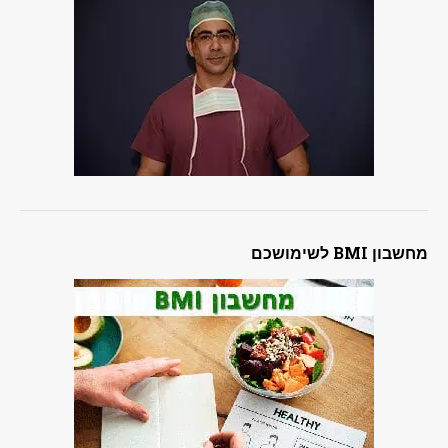
מחשבון BMI לשימושכם