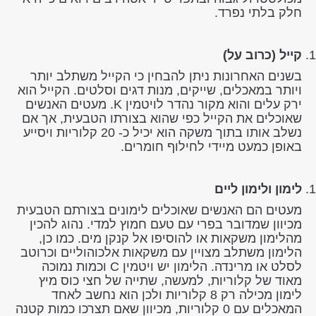
חלק בלתי נפרד.
קייל (כרוב על)
בשנים האחרונות ניתן להבחין כי הקייל משתלב יותר
ויותר במאכלים, שייקים, מנות דגים וסלטים. הקייל הוא
ירק עלים והוא מקור נהדר לויטמין K. מעטים האנשים
שאוכלים את הקייל כפי שהוא בצורתו הטבעית, אך אם
נשלב אותו בתוך משקה הוא יכיל כ- 20 קלוריות ויסייע
באופן כמעט מיידי לחילוף חומרים.
לימון ולימון ליים
מעטים הם האנשים שאוכלים לימונים בצורתם הטבעית
מכיוון שמדובר בפרי עם טעם חמוץ למדי. נהוג להכין
מהלימון משקאות או להוסיפו אל קנקן מים. כמו כן,
הלימון משתלב מצויין עם משקאות אלכוהוליים וכרוטב
לסלט או מרינדה. הלימון יש ויטמין C וכמות נמוכה
מאוד של קלוריות, למעשה, שתייה של חצי כוס מיץ
לימון מכילה רק 8 קלוריות ולכן הוא נחשב לאחד
המאכלים עם 0 קלוריות, מכיוון שאם תצרכו כמות קטנה