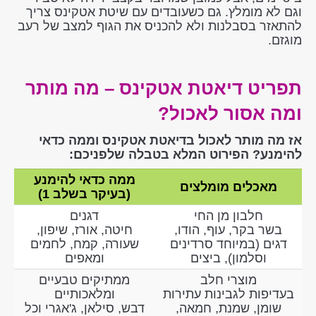
וגם לא מומלץ. גם כשעובדים עם שיטת אטקינס צריך
להתאזר בסבלנות ולא להכניס את הגוף למצב של רעב
מוגזם.
תפריט דיאטת אטקינס – מה מותר
ומה אסור לאכול?
אז מה מותר לאכול בדיאטת אטקינס וממה כדאי
להימנע? הפירוט המלא בטבלה שלפניכם:
ממה כדאי להימנע
מאכלים מומלצים
(בעיקר בשלב 1)
חלבון מן החי
דגנים
בשר בקר, עוף, הודו,
חיטה, אורז, שיפון,
דגים (במיוחד סרדינים
שעורה, קמח, לחמים
וסלמון), ביצים
ומאפים
מוצרי חלב
ממתיקים טבעיים
בעדיפות לגבינות עתירות
ומלאכותיים
שומן, שמנת, חמאה,
דבש, סילאן, ג'אגרי וכל