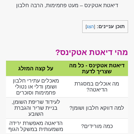
דיאטת אטקינס – מעט פחמימות, הרבה חלבון
תוכן עניינים:
[
הצג
]
מהי דיאטת אטקינס?
דיאטת אטקינס - כל מה
על קצה המזלג
שצריך לדעת
מאכלים עתירי חלבון
מה אוכלים במסגרת
ושומן ודלי או נטולי
הדיאטה?
פחמימות וסוכרים
לעידוד שריפת השומן,
למה דווקא חלבון ושומן?
בניית שריר והגברת
השובע
הדיאטה מאפשרת ירידה
כמה מורידים?
משמעותית במשקל הגוף