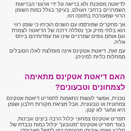
לדיאטה מסוכנת ולא בריאה על ידי ארגוני הבריאות
השמרניים ברחבי העולם, בעיקר בגלל כמות השומן
הרווי שמעורבת בתזונה הזו.
אך מחקרים שפורסמו עם השנים הוכיחו כי שומן רווי
הוא בלתי מזיק וכך נסללה דרכה של הדיאטה לצמרת
וגם אותם גופים שמרניים שינו את עמדותיהם ביחס
אליה.
עם זאת, דיאטת אטקינס אינה מומלצת לאלו הסובלים
ממחלות כליות למיניהן.
האם דיאטת אטקינס מתאימה
לצמחונים וטבעונים?
טכנית, אפשר לעשות התאמות לתפריט דיאטת אטקינס
צמחונית או טבעונית, אבל מציאת מקורות חלבון ושומן
היא אתגר לא קטן.
תפריט אטקינס צמחוני יכלול הרבה ביצים וגבינות,
בעוד תפריט אטקינס "מטובען" יכלול כמות נכבדת של
חלבון ושומן איכותי מהצומח כמו למשל מאבוקדו,