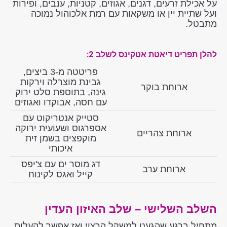
על אכילת זרעים, דגנים, אגוזים, קטניות, ענבים, ופירות
ועל שתיית יין או משקאות עם רמת אלכוהול נמוכה
מתבטל.
להלן תפריט דיאטת אטקינס לשלב 2:
פריטטה מ-3 ביצים,
גבינת מוצרלה וירקות
ארוחת בוקר
גינה, בתוספת סלט ירוק
עם חסה, אבוקדו ואגוזים
סטייק אנטריקוט עם
אספרגוס ושעועית ירוקה
ארוחת צהריים
מוקפצים בשמן זית
איכותי
דג מוסר ים עם צ'יפס
ארוחת ערב
קייל ואגס לקינוח
השלב השלישי – שלב האיזון העדין
מתחיל ברגע שהגענו למשקל הרצוי ואז אפשר להעלות