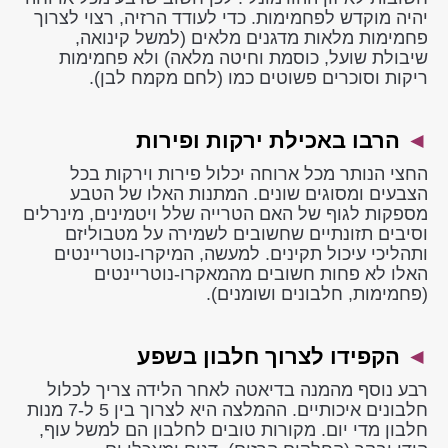
יהיה מוקדש לפחמימות. כדי לעודד הרזיה, רצוי לצרוך
פחמימות מלאות מדגנים מלאים (למשל קינואה,
שיבולת שועל, כוסמת וחיטה מלאה) ולא פחמימות
ריקות וסוכרים פשוטים כמו (לחם מקמח לבן).
◄
הרבו באכילת ירקות ופירות
החצי הנותר מכל ארוחה יכלול פירות וירקות בכל
הצבעים ומסוגים שונים. המתנות האלו של הטבע
מספקות לגוף של האם הטרייה שלל ויטמינים, מינרלים
וסיבים תזונתיים שחשובים לשמירה על מטבוליזם
ותהליכי עיכול תקינים. למעשה, המיקרו-נוטריינטים
האלו לא פחות חשובים מהמאקרו-נוטריינטים
(פחמימות, חלבונים ושומנים).
◄
הקפידו לצרוך חלבון בשפע
רבע נוסף מהמנה בדיאטה לאחר הלידה צריך לכלול
חלבונים איכותיים. ההמלצה היא לצרוך בין 5 ל-7 מנות
חלבון מדי יום. מקורות טובים לחלבון הם למשל עוף,