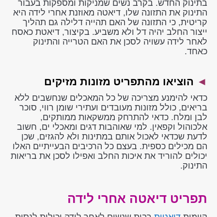
בתינוק החדש. בקרב נשים שמניקות ומספקות בעבור
התינוק את התזונה שלו, דיאטה מאוזנת אחרי לידה היא
קריטית, כי התזונה של האם תהייה דלילה גם תהליך
ייצור החלב יהיה דל ולא משביע. בקיצור, דיאטת כאסח
לאחר לידה עשויה לסכן את האם הטרייה והתינוק
כאחד.
◄
הוציאו מהתפריט מזונות מזיקים
כדאי להימנע מצריכה של כל המאכלים שנחשבים ללא
בריאים, כולל מזונות מעובדים ועתירי שומן רווי, סוכר
לבן ומלח. כדאי להתרחק ממשקאות ממותקים,
אלכוהול וקפאין. למי שאוהבות דגים ומאכלי ים, חשוב
לדעת שכדאי לאכול אותם במתינות ולא להגזים, שכן
הם מכילים כספית. בעצם כל הרכיבים הבעייתיים האלו
יכולים להוריד את איכות החלב ואפילו לסכן את בריאות
התינוק.
תפריט דיאטה אחרי לידה
קיימות
דיאטות
רבות שנשים לאחר לידה יכולות לנסות