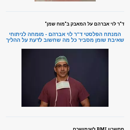
ד"ר לוי אברהם על המאבק ב"מוח שמן"
המנתח הפלסטי ד"ר לוי אברהם - מומחה לניתוחי
שאיבת שומן מסביר כל מה שחשוב לדעת על ההליך
מחשבון BMI לשימושכם