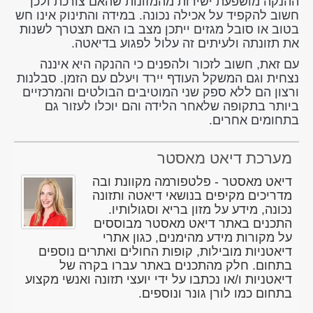
ההנקה מושפעת ישירות מהמזונות שהאם צורכת ולכן
חשוב להקפיד על אכילה נכונה. במידה והתינוק אינו חש
בטוב או סובל מגזים ייתכן מצב בו האם תצטרך לשנות
את תזונתה ולעיתים זה עלול לפגוע בדיאטה.
עם זאת, חשוב לזכור ולהפנים כי ההנקה היא איננה
נצחית וגם המשקל העודף יירד ויעלם עם הזמן. סבלנות
ורצון הם ללא ספק שני המוטיבים הבולטים והמרכזיים
ביותר בתקופה שלאחר הלידה והם יוכלו לעזור גם
בתחומים אחרים.
מערכת דיאט מאסטר
דיאט מאסטר - פלטפורמה מקוונת ובה
מדריכים מקיפים בנושאי דיאטה ותזונה
נכונה, מידע על מזון בריא וסגולותיו.
התכנים באתר דיאט מאסטר מבוססים
על מקורות מידע מהימנים, כגון אתרי
דיאטניות מובילות, קופות החולים ואתרים נוספים
בתחום. חלק מהתכנים באתר עברו בקרה של
דיאטניות ו/או נכתבו על ידי יועצי תזונה ואנשי מקצוע
בתחום כמו לורן גונר ונוספים.