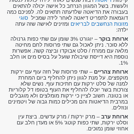
ולעשות. בשל המגוון הנרחב כל אישה יכולה להתאים
בעבורה את הדיאטה שלדעתה תתאים לה. לפניכם כמה
דוגמאות לתפריט דיאטה לאחר לידה שמכיל
סוגי
מזונות הנחשבים לבריאים
ומזינים לאישה שזה עתה
ילדה:
ארוחת בוקר
– יוגורט 3% שומן עם שתי כפות גרנולה
ללא סוכר. ניתן לאכול גם שתי פרוסות לחם מחיטה
מלאה עם ממרח / סלט אבוקדו וביצה קשה. אפשרות
נוספת היא דייסת שיבולת שועל על בסיס מים או חלב
1%.
ארוחת צהריים
– שתי פרוסות של חזה עוף עם ירקות
מוקפצים. על מנת לגוון ניתן להחליף ביום המחרת
למנה של סלט ירקות עם חתיכות עוף. נשים שלא
צורכות בשר יוכלו להחליף את העוף בטופו דל קלוריות
או בטונה. חשוב לציין כי ירקות מומלצים ולא מוגבלים
במרבית הדיאטות והם מכילים כמות גבוה של ויטמינים
ונוזלים.
ארוחת ערב
– מרק ירקות / מרק עדשים. ביצת עין
וסלט ירקות, שתי כפות קוטג' 5% או מעדן חלב עם
אחוזי שומן נמוכים.