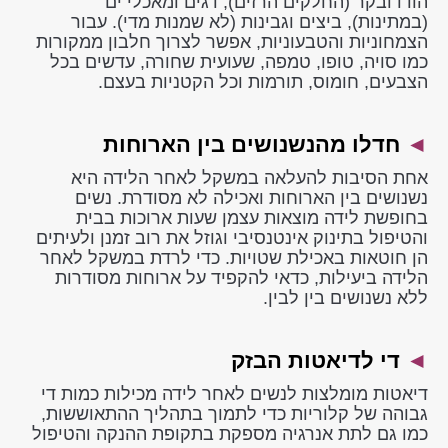
הודו ובקר (החלקים הרזים), דגים ומאכלי ים
(במתינות), ביצים וגבינות (לא שמנות מדי). עבור
הצמחוניות והטבעוניות, אפשר לצרוך חלבון ממקורות
כמו סויה, טופו, טמפה, שעועית שחורה, עדשים בכל
הצבעים, חומוס, תורמות וכל הקטניות בעצם.
◄
חדלו מהנשנושים בין הארוחות
אחת הסיבות להעלאה במשקל לאחר הלידה היא
נשנושים בין הארוחות ואכילה לא מסודרת. נשים
בחופשת לידה מוצאות עצמן שעות ארוכות בבית
והטיפול בתינוק אינטנסיבי וגוזל את רוב זמנן ולעיתים
הן חוטאות באכילת שטויות. כדי לרדת במשקל לאחר
הלידה ביעילות, כדאי להקפיד על ארוחות מסודרות
ללא נשנושים בין לבין.
◄
די לדיאטות הבזק
דיאטות מומלצות לנשים לאחר לידה מכילות כמות די
גבוהה של קלוריות כדי לתמוך בתהליך ההתאוששות,
כמו גם לתת אנרגיה מספקת בתקופת ההנקה והטיפול