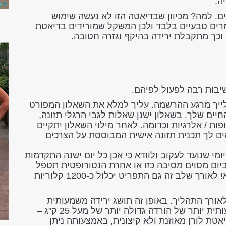
ה.
ים. למה? מכיוון שבדיאטה הזו לא נעשה שימוש
רים טבעיים בלבד ולכן המשקל שמורידים בדיאטת
) וכך מתקבלת ירידה בהיקף וגזרה חטובה.
יבות רבה לפעול לפיהם.
ייך מרגע ההרשמה. עליך למלא את השאלון המפורט
יים שלך. בשאלון ישנן שאלות לגבי הרגלי תזונה,
ופות / אלרגיות וכדומה. לאחר מילוי השאלון יתקיים
ים לך תכנית תזונה אישית המבוססת על הצרכים
ומי שנועד לעקוב ולוודא כי אכן כל יום ישנה התקדמות
יום מסוים מסיבה כזו או אחרת הנטורופטית תטפל
בבעיה במיידי ולא רק לאחר שבוע או בכלל לא! לאורך שלב זה גם התפריט יכלול כ-1200 קלוריות
אורך התהליך. באופן זה תושג ירידה משמעותית
במשקל. במקרים בהם יש צורך בהרזיה משמעותית יותר של הורדה גדולה יותר של מעל 25 ק"ג –
אטת לורן מאוזנת ולא קיצונית, באמצעותה ניתן