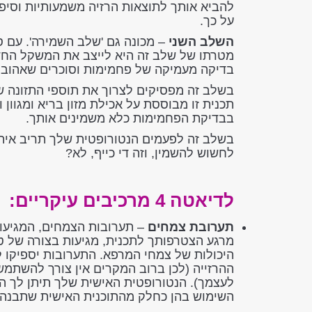
להביא אותך לתוצאות הרזיה משמעותיות וסיפו
על כך
.
השלב השני
– מכונה גם 'שלב השמירה'. עם 
מטרתו של שלב זה היא לייצב את המשקל החדש 
בדיקה מעמיקה של פחמימות וסוכרים שאהובים 
בשלב זה מפסיקים לצרוך את תוספי התזונה שני
תכנית זו מבוססת על אכילת מזון בריא ומגוון 
בבדיקת הפחמימות כלא משמינים אותך.
בשלב זה לפעמים הנטורופטית שלך תריב איתך 
לחשוש להשמין, וזה די כייף, לא?
לדיאטה 4 מרכיבים עיקריים:
תערובת צמחים
– תערובות הצמחים, המגיעו
מרגע הצטרפותך לתכנית, מגיעות בצורה של ט
ההרזייה (לכן ברוב המקרים אין צורך להשתמ
לעצמך). הנטורופטית האישית שלך תיתן לך ה
השימוש בהן כחלק מהתוכנית האישית שתבנה 