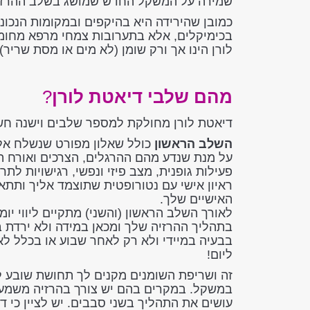
שמירה על המשקל החדש שמושג בשלב ההרזי
כמובן שהירידה היא בהיקפים ובמקומות הנכונ
בכימיקלים, אלא בתערובות צמחי מרפא מחומ
לורן הינו אך ורק שומן (לא מים או מסת שריר
מהם שלבי דיאטת לורן
?
דיאטת לורן מחולקת למספר שלבים וישנה חש
השלב הראשון
כולל שאלון מפורט שנשלח אל
על מנת שנדע מהם ההרגלים, הצרכים ואורח הח
פעילות גופנית, מצב פיזי ונפשי, רגישויות לתר
ראיון אישי עם נטורופטית שתוצמד אליך ותתא
האישיים שלך
.
לאורך השלב הראשון (והשני) מתקיים ליווי יומי
בתהליך ההרזיה שלך ומכאן במידה ולא ירדת ב
ליום!
זה ושריפת השומנים מקנים לך תחושת שובע ל
עושים את התהליך בשני סבבים. יש לציין כי די