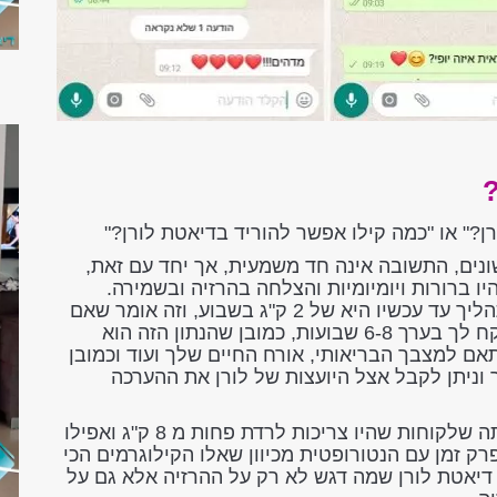
?
?" או "כמה קילו אפשר להוריד בדיאטת לורן?"
ם שונים, התשובה אינה חד משמעית, אך יחד עם זאת,
ו ברורות ויומיומיות והצלחה בהרזיה ובשמירה.
הירידה הממוצעת של הלקוחות שעברו את התהליך עד עכשיו היא של 2 ק"ג בשבוע, וזה אומר שאם
יש לך בין 8-15 ק"ג לרדת, השלב של הרזיה ייקח לך בערך 6-8 שבועות, כמובן שהנתון הזה הוא
ם למצבך הבריאותי, אורח החיים שלך ועוד וכמובן
וניתן לקבל אצל היועצות של לורן את ההערכה
נתון חשוב נוסף ואולי מפתיע, לורן בדקה וראתה שלקוחות שהיו צריכות לרדת פחות מ 8 ק"ג ואפילו
ו פרק זמן עם הנטורופטית מכיוון שאלו הקילוגרמים הכי
י דיאטת לורן שמה דגש לא רק על ההרזיה אלא גם על